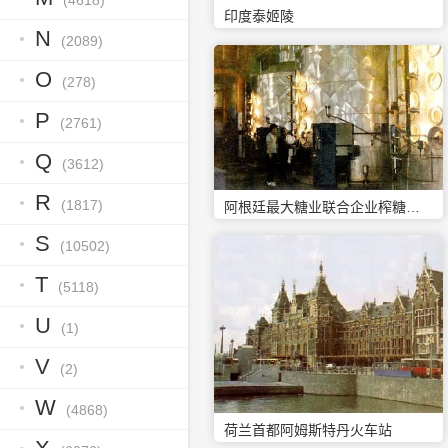
(4618)
印度泰姬陵
N
(2089)
O
(278)
P
(2761)
Q
(3612)
R
(1817)
阿根廷最大糖业联合企业榨糖厂内景
S
(10502)
T
(5118)
U
(1)
V
(2)
W
(4868)
荷兰首都阿姆斯特丹火车站