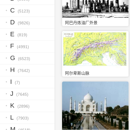
C
(5123)
D
阿巴丹炼油厂外景
(9826)
E
(819)
F
(4991)
G
(6523)
H
(7642)
阿尔卑斯山脉
I
(7)
J
(7645)
K
(2896)
L
(7903)
M