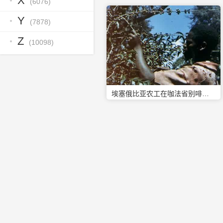
X
(6076)
Y
(7878)
Z
(10098)
埃塞俄比亚农工在咖法省别啡种植园摘咖啡豆