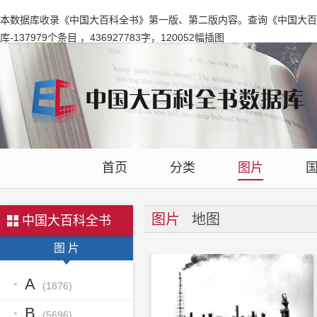
本数据库收录《中国大百科全书》第一版、第二版内容。查询《中国大百
库-137979个条目 ，436927783字，120052幅插图
首页
分类
图片
图片
地图
中国大百科全书
图 片
A
(1876)
B
(5696)