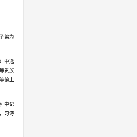
子弟为
）中选
等贵族
等偏上
》中记
，习诗