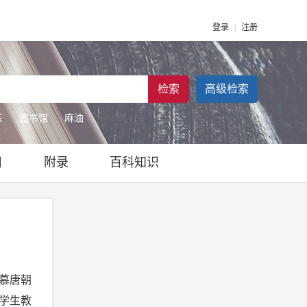
登录
|
注册
检索
高级检索
东
图书馆
麻油
日
附录
百科知识
慕唐朝
学生教