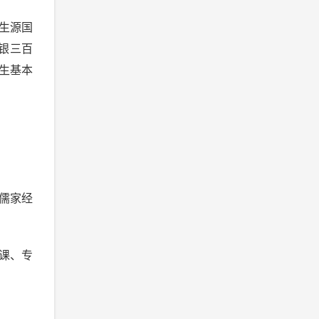
生源国
银三百
生基本
儒家经
课、专
。