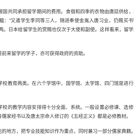
源国共同承担留学期间的费用。食宿和四季的衣物由唐廷供给，
载：“又遣学生李同等三人，随进奉使金胤入唐习业，仍赐买书
百两。日本给留学生的赏赐也仅次于大使和副使。这样看来，留学
前来留学的学子，亦可获得政府的资助。
学校教育两类。在六个学馆中，国学馆、太学馆、四门馆是进行
校的教学内容安排得十分全面、系统。一般设置必修课、选修
等儒家经书以及唐太宗命人修订的《五经正义》都是必修教材。
的地方，把专业技能知识作为重点，同时兼习一部分儒家典籍