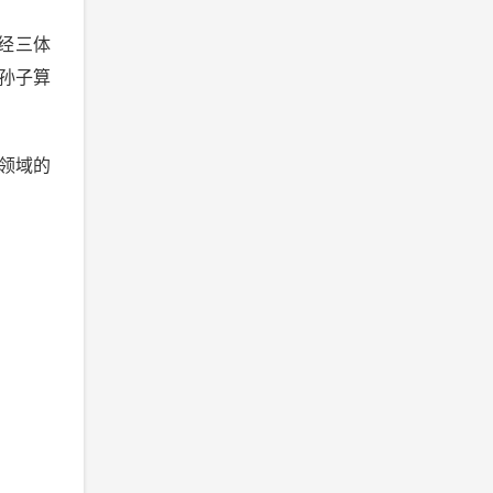
经三体
孙子算
领域的