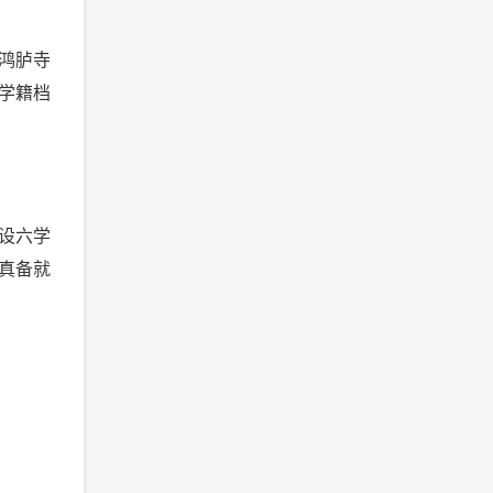
鸿胪寺
学籍档
设六学
真备就