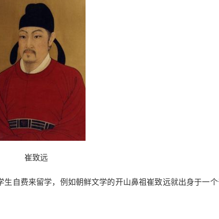
崔致远
生自费来留学，例如朝鲜文学的开山鼻祖崔致远就出身于一个