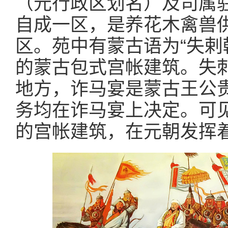
（元行政区划名）及司属
自成一区，是养花木禽兽
区。苑中有蒙古语为“失剌
的蒙古包式宫帐建筑。失
地方，诈马宴是蒙古王公
务均在诈马宴上决定。可
的宫帐建筑，在元朝发挥