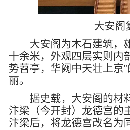
大安阁
大安阁为木石建筑，雄
十余米，外观四层实则内
势苕亭，华阙中天壮上京
丽。
据史载，大安阁的材料
汴梁（今开封）龙德宫的
汴梁后，将龙德宫改名为