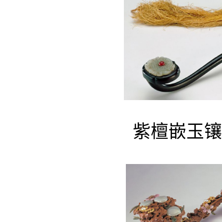
紫檀嵌玉镶